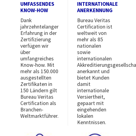
UMFASSENDES
INTERNATIONALE
KNOW-HOW
ANERKENNUNG
Dank
Bureau Veritas
jahrzehntelanger
Certification ist
Erfahrung in der
weltweit von
Zertifizierung
mehr als 85
verfügen wir
nationalen
über
sowie
umfangreiches
internationalen
Know-how. Mit
Akkreditierungsgesellscha
mehr als 150.000
anerkannt und
ausgestellten
bietet Kunden
Zertifikaten in
damit
150 Ländern gilt
internationale
Bureau Veritas
Versiertheit,
Certification als
gepaart mit
Branchen-
eingehenden
Weltmarktführer.
lokalen
Kenntnissen.
Image
Image