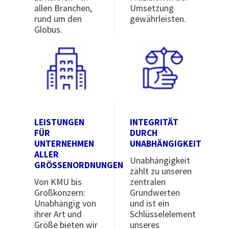
allen Branchen,
Umsetzung
rund um den
gewährleisten.
Globus.
Image
Image
LEISTUNGEN
INTEGRITÄT
FÜR
DURCH
UNTERNEHMEN
UNABHÄNGIGKEIT
ALLER
Unabhängigkeit
GRÖSSENORDNUNGEN
zählt zu unseren
Von KMU bis
zentralen
Großkonzern:
Grundwerten
Unabhängig von
und ist ein
ihrer Art und
Schlüsselelement
Größe bieten wir
unseres