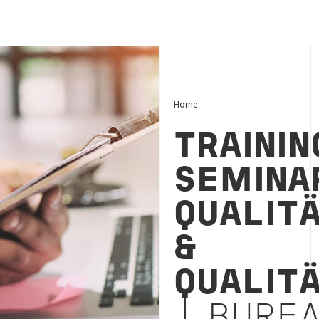
Home
TRAININ
SEMINA
QUALIT
&
QUALIT
| BUREA