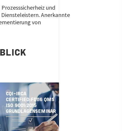
 Prozesssicherheiz und
Diensteleistern. Anerkannte
lementierung von
 BLICK
CQI-IRCA
CERTIFIED:FD116 QMS
ISO 9001:2015
GRUNDLAGENSEMINAR