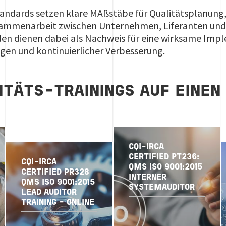
andards setzen klare MAßstäbe für Qualitätsplanung,
usammenarbeit zwischen Unternehmen, Liferanten und 
n dienen dabei als Nachweis für eine wirksame Imp
gen und kontinuierlicher Verbesserung.
ITÄTS-TRAININGS AUF EINEN
CQI-IRCA
CERTIFIED PT236:
CQI-IRCA
QMS ISO 9001:2015
CERTIFIED PR328
INTERNER
QMS ISO 9001:2015
SYSTEMAUDITOR
LEAD AUDITOR
TRAINING - ONLINE