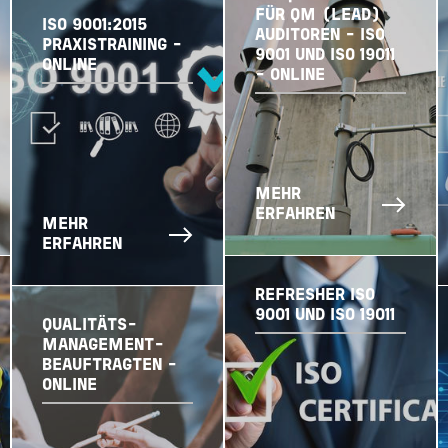
FÜR QM (LEAD)
ISO 9001:2015
AUDITOREN - ISO
PRAXISTRAINING -
9001 UND ISO 19011
ONLINE
- ONLINE
MEHR
ERFAHREN
MEHR
ERFAHREN
REFRESHER ISO
9001 UND ISO 19011
QUALITÄTS-
MANAGEMENT-
BEAUFTRAGTEN -
ONLINE