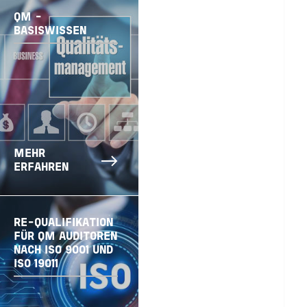
QM -
BASISWISSEN
MEHR
ERFAHREN
RE-QUALIFIKATION
FÜR QM AUDITOREN
NACH ISO 9001 UND
ISO 19011