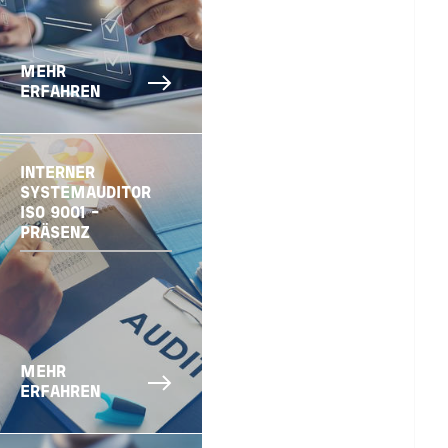
MEHR
ERFAHREN
INTERNER
SYSTEMAUDITOR
ISO 9001 -
PRÄSENZ
MEHR
ERFAHREN