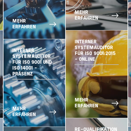
MEHR
ERFAHREN
MEHR
ERFAHREN
INTERNER
SYSTEMAUDITOR
INTERNER
FÜR ISO 9001:2015
SYSTEMAUDITOR
- ONLINE
FÜR ISO 9001 UND
ISO 14001 -
PRÄSENZ
MEHR
ERFAHREN
MEHR
ERFAHREN
RE-QUALIFIKATION