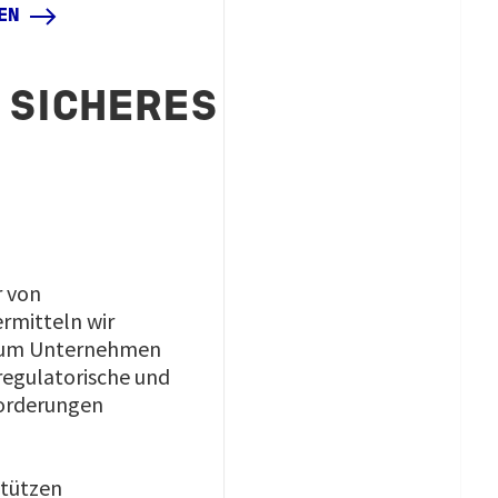
EN
 SICHERES
r von
rmitteln wir
 um Unternehmen
 regulatorische und
forderungen
stützen