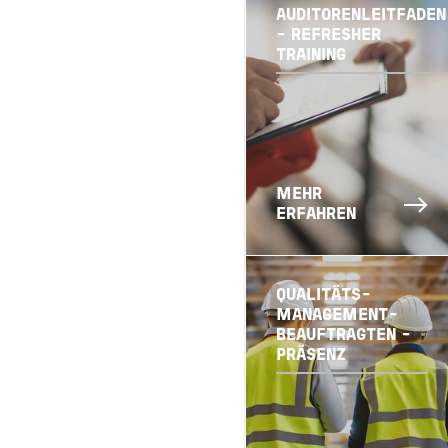
AUDITORENLEITFADEN
- REFRESHER
TRAINING
MEHR
ERFAHREN
QUALITÄTS-
MANAGEMENT-
BEAUFTRAGTEN -
PRÄSENZ