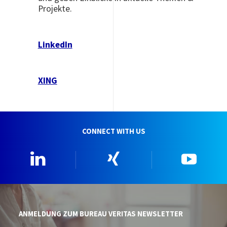
Projekte.
LinkedIn
XING
CONNECT WITH US
Linkedin
Xing
YouTu
ANMELDUNG ZUM BUREAU VERITAS NEWSLETTER