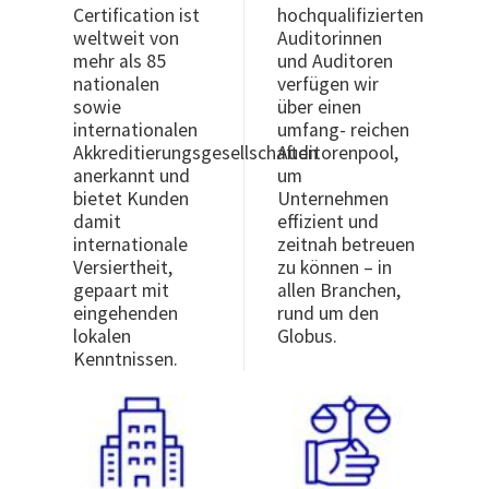
Certification ist
hochqualifizierten
weltweit von
Auditorinnen
mehr als 85
und Auditoren
nationalen
verfügen wir
sowie
über einen
internationalen
umfang- reichen
Akkreditierungsgesellschaften
Auditorenpool,
anerkannt und
um
bietet Kunden
Unternehmen
damit
effizient und
internationale
zeitnah betreuen
Versiertheit,
zu können – in
gepaart mit
allen Branchen,
eingehenden
rund um den
lokalen
Globus.
Kenntnissen.
Image
Image