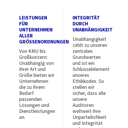
LEISTUNGEN
INTEGRITÄT
FÜR
DURCH
UNTERNEHMEN
UNABHÄNGIGKEIT
ALLER
Unabhängigkeit
GRÖSSENORDNUNGEN
zählt zu unseren
Von KMU bis
zentralen
Großkonzern:
Grundwerten
Unabhängig von
und ist ein
ihrer Art und
Schlüsselelement
Größe bieten wir
unseres
Unternehmen
Ethikkodex. So
die zu ihrem
stellen wir
Bedarf
sicher, dass alle
passenden
unsere
Lösungen und
Auditoren
Dienstleistungen
weltweit ihre
an.
Unparteilichkeit
und Integrität