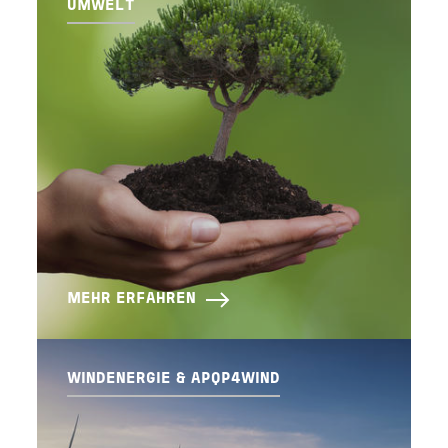
UMWELT
MEHR ERFAHREN
WINDENERGIE & APQP4WIND