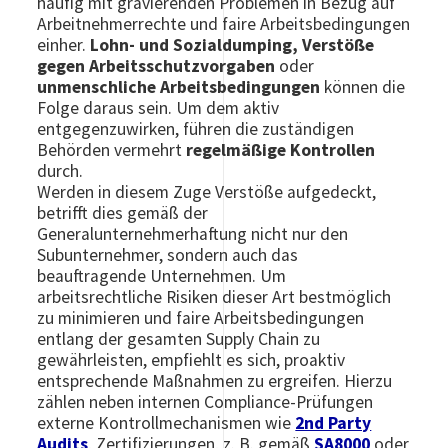
häufig mit gravierenden Problemen in Bezug auf
Arbeitnehmerrechte und faire Arbeitsbedingungen
einher.
Lohn- und Sozialdumping, Verstöße
gegen Arbeitsschutzvorgaben
oder
unmenschliche Arbeitsbedingungen
können die
Folge daraus sein. Um dem aktiv
entgegenzuwirken, führen die zuständigen
Behörden vermehrt
regelmäßige Kontrollen
durch.
Werden in diesem Zuge Verstöße aufgedeckt,
betrifft dies gemäß der
Generalunternehmerhaftung nicht nur den
Subunternehmer, sondern auch das
beauftragende Unternehmen. Um
arbeitsrechtliche Risiken dieser Art bestmöglich
zu minimieren und faire Arbeitsbedingungen
entlang der gesamten Supply Chain zu
gewährleisten, empfiehlt es sich, proaktiv
entsprechende Maßnahmen zu ergreifen. Hierzu
zählen neben internen Compliance-Prüfungen
externe Kontrollmechanismen wie
2nd Party
Audits
, Zertifizierungen, z. B. gemäß
SA8000
oder