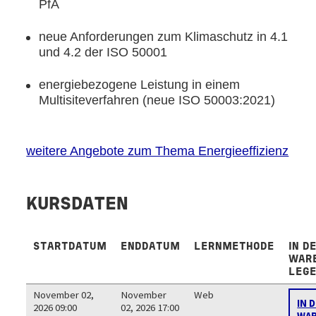
PfA
neue Anforderungen zum Klimaschutz in 4.1
und 4.2 der ISO 50001
energiebezogene Leistung in einem
Multisiteverfahren (neue ISO 50003:2021)
weitere Angebote zum Thema Energieeffizienz
KURSDATEN
STARTDATUM
ENDDATUM
LERNMETHODE
IN D
WAR
LEG
November 02,
November
Web
IN 
2026 09:00
02, 2026 17:00
WA