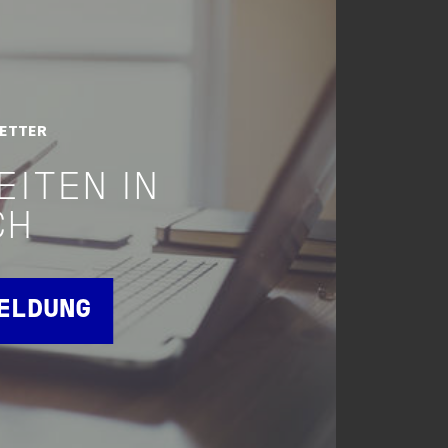
LETTER
EITEN IN
CH
MELDUNG