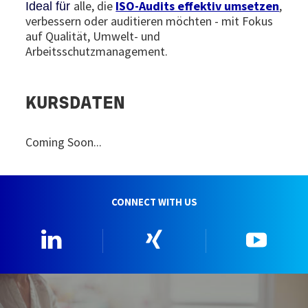
alle, die
ISO-Audits effektiv umsetzen
,
Ideal für
verbessern oder auditieren möchten - mit Fokus
auf Qualität, Umwelt- und
Arbeitsschutzmanagement.
KURSDATEN
Coming Soon...
CONNECT WITH US
Linkedin
Xing
YouTu