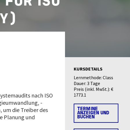
 FÜR ISO
TY)
KURSDETAILS
Lernmethode:
Class
Dauer:
3 Tage
Preis (inkl. MwSt.):
€
Systemaudits nach ISO
1773.1
rgieumwandlung, -
, um die Treiber des
TERMINE
ANZEIGEN UND
ie Planung und
BUCHEN