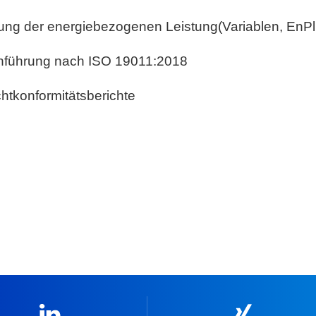
ung der energiebezogenen Leistung(Variablen, EnPl
chführung nach ISO 19011:2018
htkonformitätsberichte
Linkedin
Xing