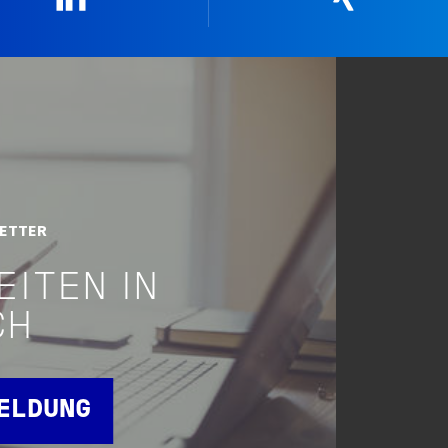
LETTER
EITEN IN
CH
MELDUNG