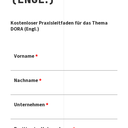
(ENGL.)
Kostenloser Praxisleitfaden für das Thema
DORA (Engl.)
Vorname
Nachname
Unternehmen
E-M
Ad