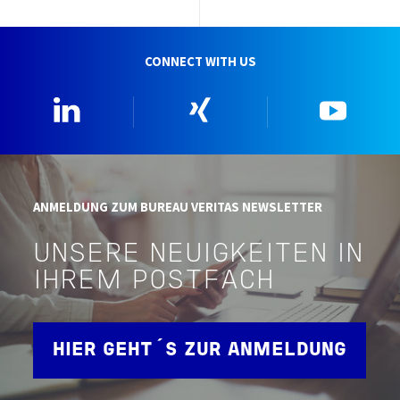
CONNECT WITH US
Linkedin
Xing
YouTu
ANMELDUNG ZUM BUREAU VERITAS NEWSLETTER
UNSERE NEUIGKEITEN IN
IHREM POSTFACH
HIER GEHT´S ZUR ANMELDUNG